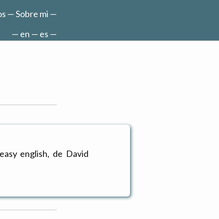
os
—
Sobre mi
—
—
en
—
es
—
easy english, de David