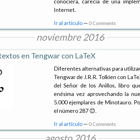
conociera, carecía de una imple
Internet.
Ir al artículo
—
0 Comments
noviembre 2016
 textos en Tengwar con LaTeX
Diferentes alternativas para utiliza
Tengwar de J.R.R. Tolkien con LaTe
del Señor de los Anillos, libro q
enésima vez aprovechando la nuev
5.000 ejemplares de Minotauro. Por
el número 287 😊.
Ir al artículo
—
0 Comments
agosto 2016