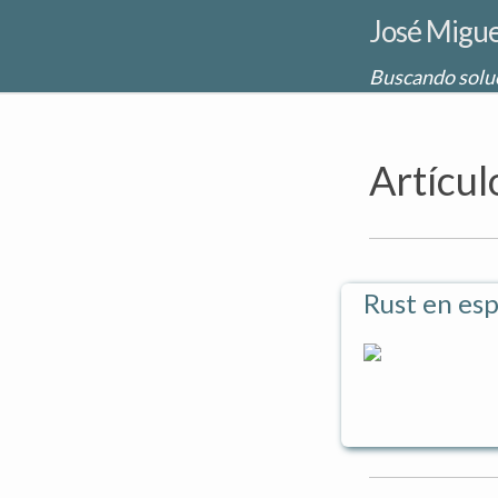
José Migue
Buscando soluc
Artícul
Rust en esp