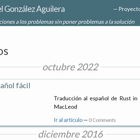
l González Aguilera
—
Proyect
iones a los problemas sin poner problemas a la solución
os
octubre 2022
añol fácil
Traducción al español de Rust in 
MacLeod
Ir al artículo
—
0 Comments
diciembre 2016