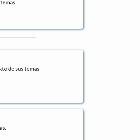
 temas.
xto de sus temas.
as.